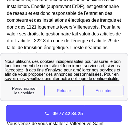
installation. Enedis (auparavant ErDF), est gestionnaire
de réseau et est donc responsable de l'entretien des
compteurs et des installations électriques des français et
donc des 1121 logements foyers Villeneuvois. Pour faire
valoir ses droits, le gestionnaire fait valoir des articles de
droit: article L322-8 du code de l'énergie et article 29 de
la loi de transition énergétique. Il reste néanmoins
possible de refuser la pose de ce compteur.
Pour vous opposer, nous vous recommandons
d'envoyer un courrier officiel à Enedis, un à deux mois,
avant la pose du compteur à Villeneuve-Saint-Germain
Pour en savoir plus sur vos possibilités, vous pouvez
appeler le gestionnaire de réseau : 09 72 67 50 2.
Renseignements et infos pratiques à propos de la
09 77 42 34 25
mairie de Villeneuve-Saint-Germain
Vous venez de vous installer à Villeneuve-Saint-