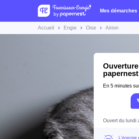
Mes démarches
Accueil
Engie
Oise
Airion