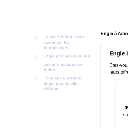
Engie à Airi
Le gaz à Airion : tout
savoir sur les
fournisseurs
Engie à
Engie proches de Airion
Les informations sur
Êtes-vous
Airion
leurs offr
Foire aux questions
Engie pour la ville
d'Airion
0
sa