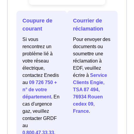
Coupure de
Courrier de
courant
réclamation
Si vous
Pour envoyer des
rencontrez un
documents ou
problème lié à
soumettre une
votre réseau
réclamation à
électrique,
EDF, veuillez
contactez Enedis
écrire à
Service
au
09 726 750 +
Clients Engie,
n° de votre
TSA 87 494,
département
. En
76934 Rouen
cas d'urgence
cedex 09,
gaz, veuillez
France
.
contacter GRDF
au
0.800.47.33.33
.