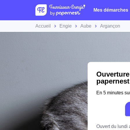
Mes démarches
Accueil
Engie
Aube
Argançon