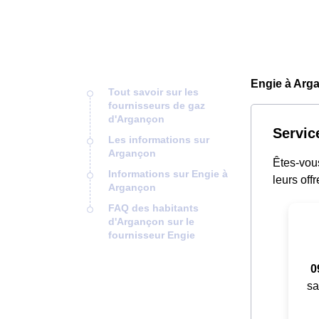
Engie à Arg
Tout savoir sur les
fournisseurs de gaz
d'Argançon
Servic
Les informations sur
Argançon
Êtes-vou
Informations sur Engie à
leurs offr
Argançon
FAQ des habitants
d'Argançon sur le
fournisseur Engie
0
sa