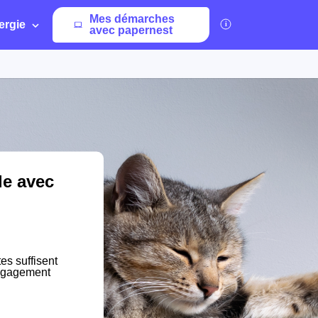
Mes démarches
ergie
avec papernest