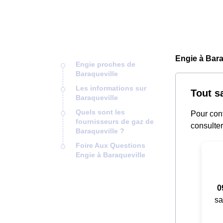
Engie à Bara
Engie proches de
Baraqueville
Les informations sur
Tout s
Baraqueville
Quels sont les
Pour cont
fournisseurs de gaz de
consulter
Baraqueville ?
Foire Aux Questions
Engie à Baraqueville
0
sa