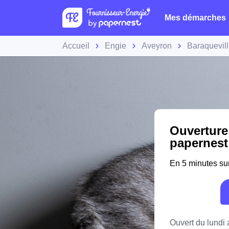
Mes démarches
Accueil
Engie
Aveyron
Baraquevil