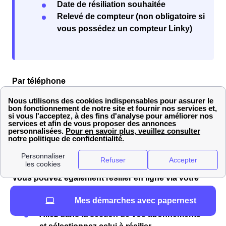
Date de résiliation souhaitée
Relevé de compteur (non obligatoire si
vous possédez un compteur Linky)
Par téléphone
Pour résilier par téléphone, contactez le
service
client Engie
au
09.73.76.46.78
, du lundi au samedi de
08h00 à 21h00 et le dimanche de 10h00 à 18h00
(numéro gratuit). Les conseillers vous assisteront
dans vos démarches pour votre logement à
Beaucaire (30300).
En ligne
Vous pouvez également résilier en ligne via votre
espace client sur le site Engie. Suivez ces étapes :
Mes démarches avec papernest
Accédez à “Mon espace client”.
Allez dans la section de vos abonnements