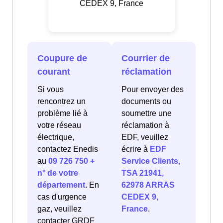
CEDEX 9, France
Coupure de
Courrier de
courant
réclamation
Si vous
Pour envoyer des
rencontrez un
documents ou
problème lié à
soumettre une
votre réseau
réclamation à
électrique,
EDF, veuillez
contactez Enedis
écrire à
EDF
au
09 726 750 +
Service Clients,
n° de votre
TSA 21941,
département
. En
62978 ARRAS
cas d'urgence
CEDEX 9,
gaz, veuillez
France
.
contacter GRDF