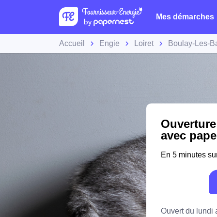
Mes démarches
Accueil
Engie
Loiret
Boulay-Les-B