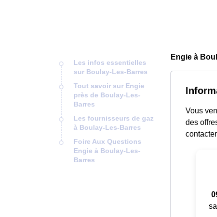
Engie à Boul
Les infos essentielles
sur Boulay-Les-Barres
Tout savoir sur Engie
Inform
près de Boulay-Les-
Barres
Vous ven
Les fournisseurs de gaz
des offre
à Boulay-Les-Barres
contacter
Foire Aux Questions
Engie à Boulay-Les-
Barres
0
sa