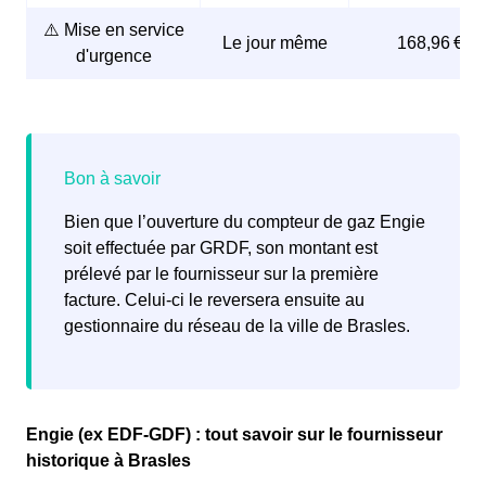
compteur de gaz.
⚠️ Mise en service
Le jour même
168,96 €
d'urgence
Engie ou le fournisseur choisi se chargera alors de
contacter GRDF pour
organiser la mise en service
du
compteur de gaz.
Bien que l’ouverture du compteur de gaz Engie
soit effectuée par GRDF, son montant est
prélevé par le fournisseur sur la première
facture. Celui-ci le reversera ensuite au
gestionnaire du réseau de la ville de Brasles.
Engie (ex EDF-GDF) : tout savoir sur le fournisseur
historique à Brasles