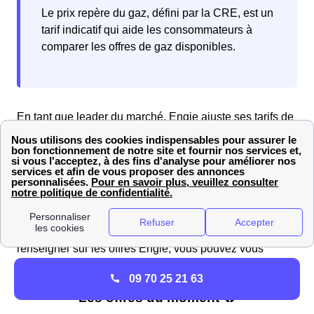
Le prix repère du gaz, défini par la CRE, est un
tarif indicatif qui aide les consommateurs à
comparer les offres de gaz disponibles.
En tant que leader du marché, Engie ajuste ses tarifs de
gaz en accord avec les
prix repères
. Les tarifs proposés
par Engie varient selon les
coûts de distribution
, les
fluctuations du marché de gros
, et les
zones
tarifaires
.
Si vous habitez à Brasles et que vous voulez vous
renseigner sur les offres Engie, vous pouvez vous
rendre sur le site d'Engie.
09 70 25 21 63