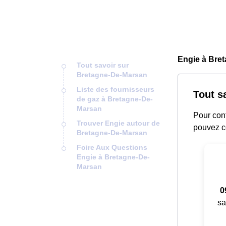
Engie à Bre
Tout savoir sur
Bretagne-De-Marsan
Liste des fournisseurs
Tout s
de gaz à Bretagne-De-
Marsan
Pour cont
Trouver Engie autour de
pouvez c
Bretagne-De-Marsan
Foire Aux Questions
Engie à Bretagne-De-
Marsan
0
sa