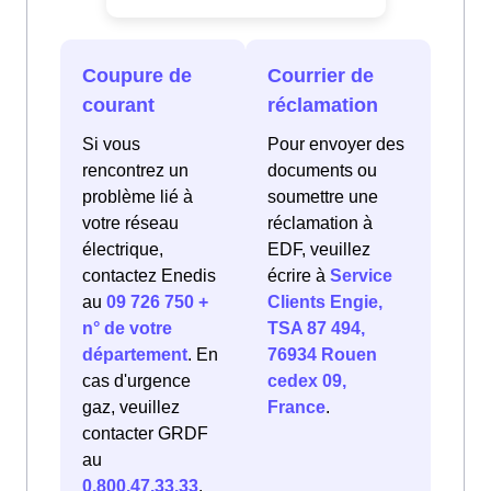
Coupure de
Courrier de
courant
réclamation
Si vous
Pour envoyer des
rencontrez un
documents ou
problème lié à
soumettre une
votre réseau
réclamation à
électrique,
EDF, veuillez
contactez Enedis
écrire à
Service
au
09 726 750 +
Clients Engie,
n° de votre
TSA 87 494,
département
. En
76934 Rouen
cas d'urgence
cedex 09,
gaz, veuillez
France
.
contacter GRDF
au
0.800.47.33.33
.