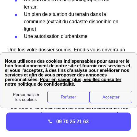
terrain
Un plan de situation du terrain dans la
commune (extrait du cadastre disponible en
ligne)
Une autorisation d'urbanisme
Une fois votre dossier soumis, Enedis vous enverra un
devis détaillant les travaux nécessaires, un calendrier
prévisionnel, ainsi que les coordonnées du
professionnel Enedis Yvelines dédié à votre projet. Vous
aurez trois mois pour accepter le devis et verser un
acompte. Après cela, les travaux de raccordement seront
réalisés.
Pour obtenir une estimation du coût du raccordement de
votre logement à Buchelay, Enedis propose un barème
09 70 25 21 63
tarifaire pour les raccordements. Vous pouvez consulter
les tarifs dans le tableau ci-dessous :