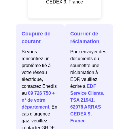
CEDEX 9, France
Coupure de
Courrier de
courant
réclamation
Si vous
Pour envoyer des
rencontrez un
documents ou
problème lié à
soumettre une
votre réseau
réclamation à
électrique,
EDF, veuillez
contactez Enedis
écrire à
EDF
au
09 726 750 +
Service Clients,
n° de votre
TSA 21941,
département
. En
62978 ARRAS
cas d'urgence
CEDEX 9,
gaz, veuillez
France
.
contacter GRDF