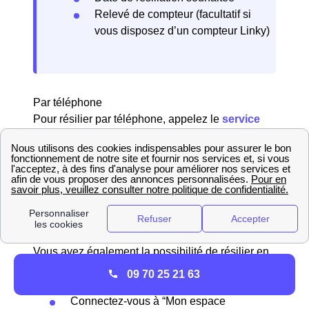
Relevé de compteur (facultatif si
vous disposez d’un compteur Linky)
Par téléphone
Pour résilier par téléphone, appelez le
service
client Engie
au
09.73.76.46.78
, disponible du
lundi au samedi de 08h00 à 21h00 et le
dimanche de 10h00 à 18h00 (appel gratuit). Les
conseillers vous guideront dans le processus de
résiliation pour votre logement à Cagnac-Les-
Mines (81130).
En ligne
Vous avez également la possibilité de résilier en
ligne en vous rendant sur votre espace client sur
09 70 25 21 63
le site d'Engie. Voici les étapes à suivre :
Connectez-vous à “Mon espace