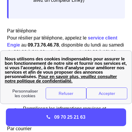
avez un compteur Linky)
Par téléphone
Pour résilier par téléphone, appelez le
service client
Engie
au
09.73.76.46.78
, disponible du lundi au samedi
de 08h00 à 21h00 et le dimanche de 10h00 à 18h00
(appel gratuit). Les conseillers vous guideront dans le
processus de résiliation pour votre logement à
Castellane (04120).
En ligne
Accédez à “Mon espace client”.
Allez dans la section de vos abonnements et
sélectionnez celui à résilier.
Remplissez les informations requises et
validez la résiliation.
09 70 25 21 63
Par courrier