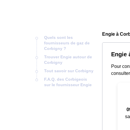
Engie à Corb
Quels sont les
fournisseurs de gaz de
Corbigny ?
Engie à
Trouver Engie autour de
Corbigny
Pour cont
Tout savoir sur Corbigny
consulter
F.A.Q. des Corbigeois
sur le fournisseur Engie
0
sa