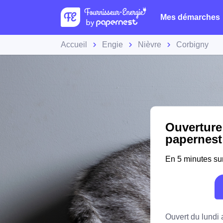
Mes démarches
Accueil
Engie
Nièvre
Corbigny