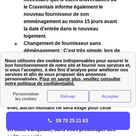
le Craventais
informe également le
nouveau fournisseur
de son
emménagement
au moins
15 jours
avant
la date d'entrée dans le nouveau
logement.
Changement de fournisseur sans
déménagement
: C’est très simple, lors de
la
souscription
avec le
nouveau
fournisseur
, ce dernier se chargera de
contacter l'ancien fournisseur
et de
procéder à la résiliation
pour vous !
Si vous êtes un particulier,
résilier votre contrat de
gaz
ou
d’électricité
ne vous coûtera
aucun frais
! En
effet, aucun montant ne sera exigé pour cette
démarche. Vous pouvez donc procéder à un
09 70 25 21 63
déménagement ou changer de fournisseur d’énergie
en toute tranquillité, sans vous préoccuper des