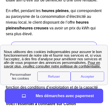
totale afin d’être sûr de bénéficier d’une offre rentable.
En effet, pendant les
heures pleines
, qui correspondent
au paroxysme de la consommation d’électricité au
niveau local, le client disposant de l’offre
heures
pleines/heures creuses
va avoir un prix du kWh qui
sera plus élevé.
Les plages d'heures creuses pour Cuhon :
{data non-disponible}
Vous ne pouvez pas choisir votre plage horaire
heures creuses.
L’horaire est défini par Enedis en
fonction des conditions d’exploitation et de la capacité
locale du réseau public de distribution
Mes démarches avec papernest
Voici l'essentiel à connaître sur Cuhon