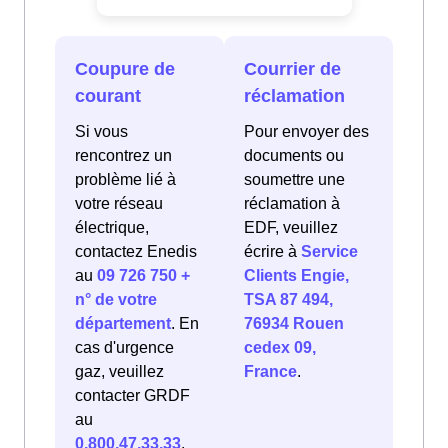
Coupure de
Courrier de
courant
réclamation
Si vous
Pour envoyer des
rencontrez un
documents ou
problème lié à
soumettre une
votre réseau
réclamation à
électrique,
EDF, veuillez
contactez Enedis
écrire à
Service
au
09 726 750 +
Clients Engie,
n° de votre
TSA 87 494,
département
. En
76934 Rouen
cas d'urgence
cedex 09,
gaz, veuillez
France
.
contacter GRDF
au
0.800.47.33.33
.