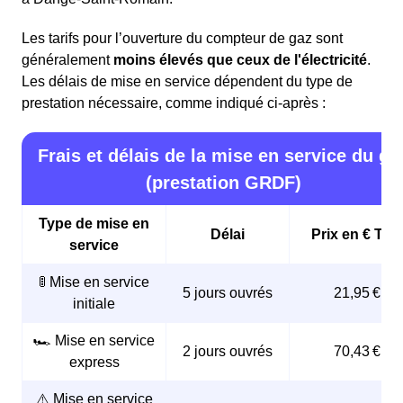
étapes :
Saint-Romain.
Les tarifs pour l’ouverture du compteur de gaz sont
Sélectionner un fournisseur de gaz
généralement
moins élevés que ceux de l'électricité
.
Contacter le fournisseur pour souscrire un contrat de
Les délais de mise en service dépendent du type de
gaz et planifier le rendez-vous pour la mise en
prestation nécessaire, comme indiqué ci-après :
service du gaz
Le gestionnaire de réseau de gaz,
GRDF
, est
Choisir une date pour la venue du technicien
le seul à pouvoir procéder à l'ouverture des
Frais et délais de la mise en service du ga
Afin de réaliser la mise en service lors de la
compteurs de gaz à Dangé-Saint-Romain,
(prestation GRDF)
souscription du contrat, le conseiller aura besoin de
indépendamment du fournisseur de gaz choisi.
différents
documents
tels que :
Type de mise en
Délai
Prix en € TTC
service
L'adresse complète de l’habitation
Le nom de l'ancienne personne ayant résidé dans le
🚦 Mise en service
5 jours ouvrés
21,95 €
logement
initiale
Un RIB
La dernière facture de l'ancien occupant si elle est
🏎️ Mise en service
2 jours ouvrés
70,43 €
disponible
express
Le numéro de Point de Comptage et d'Estimation
⚠️ Mise en service
(PCE) qui figure sur la facture