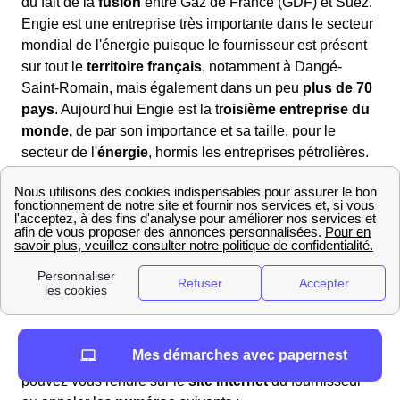
du fait de la
fusion
entre Gaz de France (GDF) et Suez.
Engie est une entreprise très importante dans le secteur
mondial de l'énergie puisque le fournisseur est présent
sur tout le
territoire français
, notamment à Dangé-
Saint-Romain, mais également dans un peu
plus de 70
pays
. Aujourd'hui Engie est la tr
oisième entreprise du
monde,
de par son importance et sa taille, pour le
secteur de l'
énergie
, hormis les entreprises pétrolières.
Jusqu’en juin 2023, Engie était le
fournisseur
historique du Tarif Réglementé de Vente
(TRV) sur le
réseau GRDF. Avec l’abrogation de ces tarifs, la
Commission de Régulation de l’Énergie (CRE) a
introduit un nouveau
prix repère du gaz
.
Ainsi, si en tant que
le Dangéen
vous voulez vous faire
Mes démarches avec papernest
votre propre idée à propos des offres Engie, vous
pouvez vous rendre sur le
site internet
du fournisseur