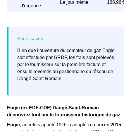
Le jour même
168,96 €
d'urgence
Il est recommandé aux Dangéennes et aux Dangéens
de réaliser cette formalité au moins
5 à 15 jours avant
le déménagement
, afin de s'assurer que le gaz sera
disponible dès l'arrivée dans le nouveau logement, et
pour éviter des frais d'intervention en urgence.
Bien que l’ouverture du compteur de gaz Engie
Lorsque le gaz n’a pas été coupé dans le logement, la
soit effectuée par GRDF, les frais sont prélevés
venue d’un technicien n’est pas nécessaire. Cependant,
par le fournisseur sur la première facture et
il faut être réactif pour prévenir le plus tôt possible son
ensuite reversés au gestionnaire du réseau de
fournisseur de son arrivée dans le logement et ainsi
Dangé-Saint-Romain.
éviter une coupure de gaz
ou de faire payer sa
consommation d’énergie à l’ancien locataire.
Engie (ex EDF-GDF) Dangé-Saint-Romain :
découvrez tout sur le fournisseur historique de gaz
Engie
, autrefois appelé GDF, a adopté ce nom en
2015