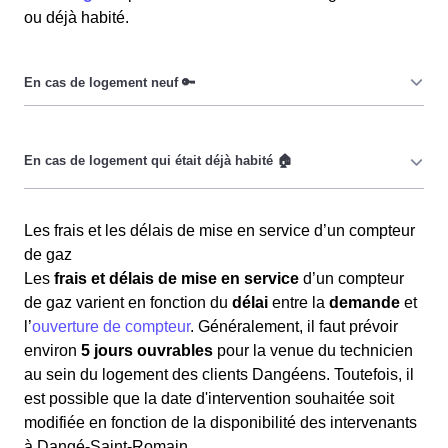
ou déjà habité.
Dans le cadre d’un logement neuf, les Dangéennes et
les Dangéens doivent tout d’abord
raccorder
leur
logement au réseau de distribution d’électricité.
Il est nécessaire de
mettre le compteur de gaz à son
Il convient de contacter
GRDF
pour connecter sa maison
Les frais et les délais de mise en service d’un compteur
nom
par la souscription à un contrat d’énergie auprès
à Dangé-Saint-Romain au réseau de gaz naturel (gaz
de gaz
d’un fournisseur lorsque le client de Dangé-Saint-
de ville). Le délai de raccordement dépend de la
Les
frais et délais de mise en service
d’un compteur
Romain (86220) emménage dans un logement déjà
complexité des travaux
et de la
durée
nécessaire pour
de gaz varient en fonction du
délai
entre la
demande
et
occupé précédemment. Cette démarche est nécessaire
obtenir les autorisations administratives locales, pouvant
l’
ouverture de compteur
. Généralement, il faut prévoir
même si le gaz n'a pas été coupé. Cette
procédure
atteindre
2 mois
. Après le raccordement, si l'installation
environ
5 jours ouvrables
pour la venue du technicien
obligatoire
implique la
souscription
d'un
abonnement
intérieure est certifiée conforme au gaz, les clients
au sein du logement des clients Dangéens. Toutefois, il
de gaz
afin de bénéficier de cette énergie.
Dangéens peuvent demander à un technicien de GRDF
est possible que la date d'intervention souhaitée soit
de mettre en service le gaz en souscrivant un contrat
modifiée en fonction de la disponibilité des intervenants
Quand le gaz a été coupé, il faut suivre différentes
avec le fournisseur de son choix disponible à Dangé-
à Dangé-Saint-Romain.