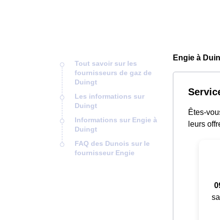
Engie à Duin
Tout savoir sur les
fournisseurs de gaz de
Duingt
Servic
Les informations sur
Duingt
Êtes-vou
Informations sur Engie à
leurs offr
Duingt
FAQ des Dunois sur le
fournisseur Engie
0
sa