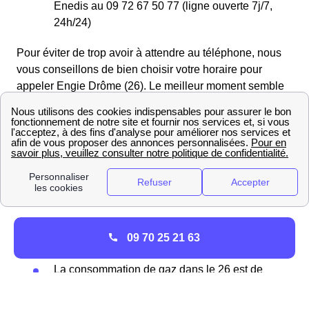
Enedis au 09 72 67 50 77 (ligne ouverte 7j/7,
24h/24)
Pour éviter de trop avoir à attendre au téléphone, nous
vous conseillons de bien choisir votre horaire pour
appeler Engie Drôme (26). Le meilleur moment semble
être pendant la pause déjeuner soit de 12h30 à 14h ou
alors à 18h. Le vendredi et le samedi semblent
également être les 2 jours où l’affluence au téléphone
avec Engie est la moins forte.
Engie dans le département de la Drôme en quelques
chiffres
Nous vous proposons une liste d'informations sur la
09 70 25 21 63
Drôme :
La consommation de gaz dans le 26 est de
2766196 mWh au total
Concernant la consommation résidentielle de