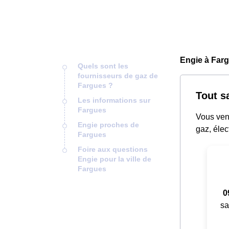
Engie à Farg
Quels sont les
fournisseurs de gaz de
Fargues ?
Tout s
Les informations sur
Fargues
Vous ven
Engie proches de
gaz, élec
Fargues
Foire aux questions
Engie pour la ville de
Fargues
0
sa