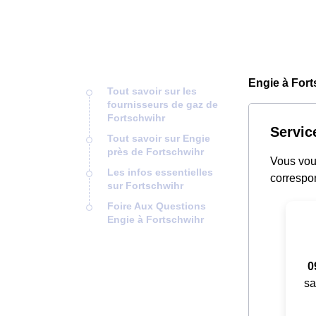
Engie à Fort
Tout savoir sur les
fournisseurs de gaz de
Fortschwihr
Servic
Tout savoir sur Engie
près de Fortschwihr
Vous vous
Les infos essentielles
correspon
sur Fortschwihr
Foire Aux Questions
Engie à Fortschwihr
0
sa