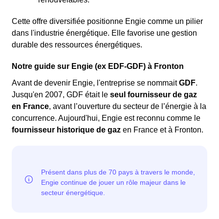
non-paiement après plusieurs relances. Dans ce
cas, il est important de contacter directement le
Cette offre diversifiée positionne Engie comme un pilier
service client de votre fournisseur pour obtenir des
dans l'industrie énergétique. Elle favorise une gestion
informations sur les démarches à suivre.
durable des ressources énergétiques.
Une
surcharge électrique
peut également être la
cause de la coupure, souvent due à un trop grand
Notre guide sur Engie (ex EDF-GDF) à Fronton
nombre d'appareils branchés en même temps ou à
Avant de devenir Engie, l'entreprise se nommait
GDF
.
une prise défectueuse.
Jusqu'en 2007, GDF était le
seul fournisseur de gaz
en France
, avant l’ouverture du secteur de l’énergie à la
concurrence. Aujourd'hui, Engie est reconnu comme le
fournisseur historique de gaz
en France et à Fronton.