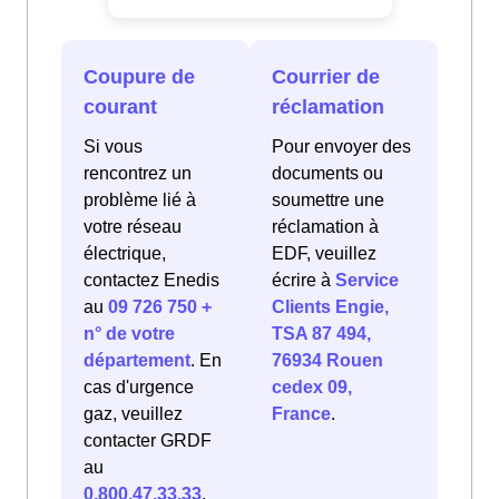
Coupure de
Courrier de
courant
réclamation
Si vous
Pour envoyer des
rencontrez un
documents ou
problème lié à
soumettre une
votre réseau
réclamation à
électrique,
EDF, veuillez
contactez Enedis
écrire à
Service
au
09 726 750 +
Clients Engie,
n° de votre
TSA 87 494,
département
. En
76934 Rouen
cas d'urgence
cedex 09,
gaz, veuillez
France
.
contacter GRDF
au
0.800.47.33.33
.