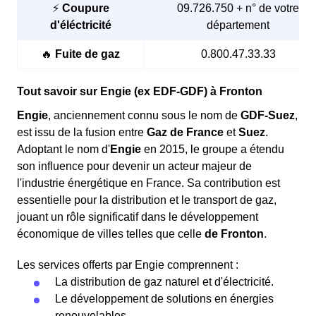
⚡
Coupure
09.726.750 + n° de votre
Si cette action ne suffit pas, la coupure pourrait
d'éléctricité
département
affecter tout votre immeuble ou même toute la ville
de Fronton. Dans ce cas, il est recommandé
🔥
Fuite de gaz
0.800.47.33.33
d'
attendre environ vingt minutes
et de
contacter
Enedis
.
Tout savoir sur Engie (ex EDF-GDF) à Fronton
Engie
, anciennement connu sous le nom de
GDF-Suez
,
est issu de la fusion entre
Gaz de France
et
Suez
.
Adoptant le nom d'
Engie
en 2015, le groupe a étendu
son influence pour devenir un acteur majeur de
l'industrie énergétique en France. Sa contribution est
essentielle pour la distribution et le transport de gaz,
jouant un rôle significatif dans le développement
économique de villes telles que celle
de Fronton
.
Les coupures d'électricité peuvent résulter d'une
Les services offerts par Engie comprennent :
facture impayée auprès de votre fournisseur
.
La distribution de gaz naturel et d'électricité.
Celui-ci peut alors décider de
réduire
ou de
Le développement de solutions en énergies
suspendre
votre fourniture d'énergie en cas de
renouvelables.