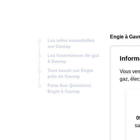
Engie à Gavr
Les infos essentielles
sur Gavray
Les fournisseurs de gaz
Inform
à Gavray
Tout savoir sur Engie
Vous vene
près de Gavray
gaz, élec
Foire Aux Questions
Engie à Gavray
0
sa