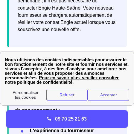
déménager, il n'est pas nécessaire de
contacter Engie Haute-Saône. Votre nouveau
fournisseur se chargera automatiquement de
résilier votre contrat Engie actuel lorsque vous
souscrivez une nouvelle offre.
Quels sont les avis sur Engie (ex EDF-GDF) à Gray?
En tant que fournisseur historique de
gaz
et fournisseur
alternatif d'
électricité
, Engie (ex EDF-GDF) reçoit de
nombreux avis de la part de ses
abonnés à Gray
.
Les
avis positifs
sur le fournisseur d'électricité
de gaz concernent :
09 70 25 21 63
Les offres d'électricité verte
L'expérience du fournisseur