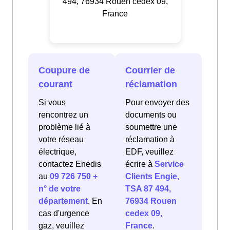
494, 76934 Rouen cedex 09,
France
Coupure de
Courrier de
courant
réclamation
Si vous
Pour envoyer des
rencontrez un
documents ou
problème lié à
soumettre une
votre réseau
réclamation à
électrique,
EDF, veuillez
contactez Enedis
écrire à
Service
au
09 726 750 +
Clients Engie,
n° de votre
TSA 87 494,
département
. En
76934 Rouen
cas d'urgence
cedex 09,
gaz, veuillez
France
.