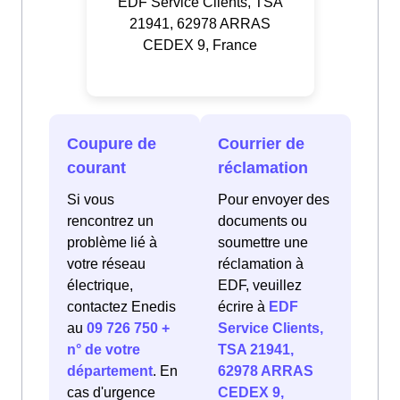
EDF Service Clients, TSA
21941, 62978 ARRAS
CEDEX 9, France
Coupure de
Courrier de
courant
réclamation
Si vous
Pour envoyer des
rencontrez un
documents ou
problème lié à
soumettre une
votre réseau
réclamation à
électrique,
EDF, veuillez
contactez Enedis
écrire à
EDF
au
09 726 750 +
Service Clients,
n° de votre
TSA 21941,
département
. En
62978 ARRAS
cas d'urgence
CEDEX 9,