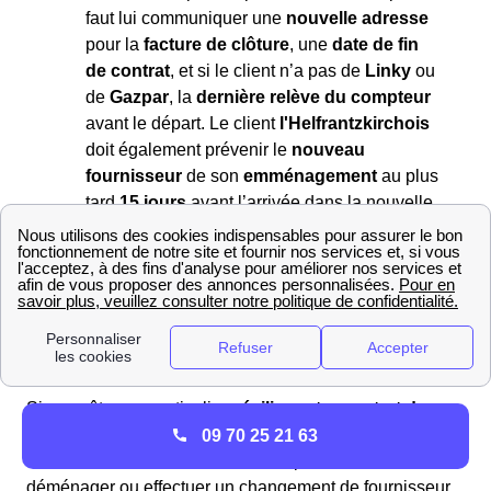
faut lui communiquer une
nouvelle adresse
pour la
facture de clôture
, une
date de fin
de contrat
, et si le client n’a pas de
Linky
ou
de
Gazpar
, la
dernière relève du compteur
avant le départ. Le client
l'Helfrantzkirchois
doit également prévenir le
nouveau
fournisseur
de son
emménagement
au plus
tard
15 jours
avant l’arrivée dans la nouvelle
habitation.
Pour
changer de fournisseur
: C'est très
simple : lors de la souscription, le nouveau
fournisseur se charge de contacter l'ancien
fournisseur et de gérer la résiliation pour
vous.
Si vous êtes un particulier,
résilier votre contrat de gaz
ou
d’électricité
se fera à
frais… nuls
! En effet, aucun
09 70 25 21 63
frais ne vous sera demandé. Vous pouvez donc
déménager ou effectuer un changement de fournisseur