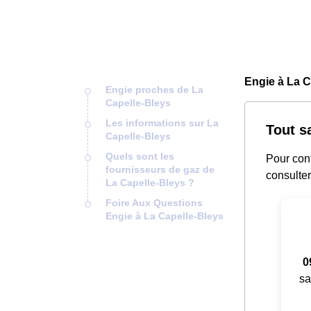
Engie à La C
Engie proches de La
Capelle-Bleys
Les informations sur La
Tout s
Capelle-Bleys
Quels sont les
Pour cont
fournisseurs de gaz de
consulter
La Capelle-Bleys ?
Foire Aux Questions
Engie à La Capelle-Bleys
0
sa