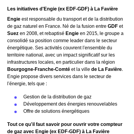
l'ensemble de votre immeuble ou même toute la
Franche-Comté.
Les initiatives d'Engie (ex EDF-GDF) à La Favière
ville de La Favière. Dans ce cas, il est recommandé
d'attendre environ vingt minutes
avant de
Engie
est responsable du transport et de la distribution
contacter Enedis
.
de gaz naturel en France. Né de la fusion entre
GDF
et
Suez
en 2008, et rebaptisé
Engie
en 2015, le groupe a
En attendant l'arrivée d'un technicien Engie
consolidé sa position comme leader dans le secteur
dans la région Franche-Comté pour effectuer
énergétique. Ses activités couvrent l'ensemble du
une intervention, vous devrez patienter.
territoire national, avec un impact significatif sur les
L'opérateur vous donnera des consignes à
infrastructures locales, en particulier dans la région
suivre pendant ce délai.
Bourgogne-Franche-Comté
et la ville
de La Favière
.
Engie propose divers services dans le secteur de
l'énergie, tels que :
Gestion de la distribution de gaz
Les coupures d'électricité peuvent parfois être dues
Développement des énergies renouvelables
à une
facture impayée auprès de votre
Offre de solutions énergétiques
fournisseur
. Après plusieurs relances, celui-ci peut
décider de
réduire
ou de
suspendre
votre
Tout ce qu'il faut savoir pour ouvrir votre compteur
fourniture d'énergie. Dans ce cas, il est essentiel de
de gaz avec Engie (ex EDF-GDF) à La Favière
contacter directement le service client de votre