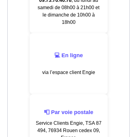
09.73.76.46.78
, du lundi au
samedi de 08h00 à 21h00 et
le dimanche de 10h00 à
18h00
💻 En ligne
via l’espace client Engie
📮 Par voie postale
Service Clients Engie, TSA 87
494, 76934 Rouen cedex 09,