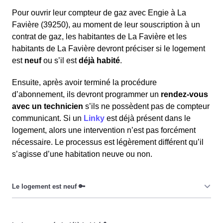
fournisseur pour obtenir des instructions sur les
Pour ouvrir leur compteur de gaz avec Engie à La
démarches à suivre.
Favière (39250), au moment de leur souscription à un
Une
surcharge électrique
peut également être à
contrat de gaz, les habitantes de La Favière et les
l'origine de la coupure, souvent causée par un trop
habitants de La Favière devront préciser si le logement
grand nombre d'appareils branchés en même temps
est
neuf
ou s’il est
déjà habité
.
ou une prise défectueuse.
Ensuite, après avoir terminé la procédure
d’abonnement, ils devront programmer un
rendez-vous
avec un technicien
s’ils ne possèdent pas de compteur
communicant. Si un
Linky
est déjà présent dans le
logement, alors une intervention n’est pas forcément
nécessaire. Le processus est légèrement différent qu’il
s’agisse d’une habitation neuve ou non.
Si le logement est neuf, alors il faudra obligatoirement