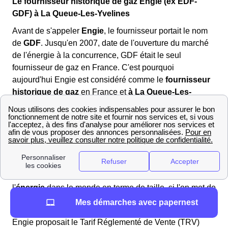
Le fournisseur historique de gaz Engie (ex EDF-
GDF) à La Queue-Les-Yvelines
Avant de s'appeler
Engie
, le fournisseur portait le nom
de
GDF
. Jusqu'en 2007, date de l'ouverture du marché
de l'énergie à la concurrence, GDF était le seul
fournisseur de gaz en France. C'est pourquoi
aujourd'hui Engie est considéré comme le
fournisseur
historique de gaz
en France et
à La Queue-Les-
Yvelines
. Il faut également savoir que GDF a changé de
nom en
2015
pour
Engie
.
L'entreprise Engie est aujourd'hui présente dans toute la
France, notamment à La Queue-Les-Yvelines, et dans
plus de 70 pays à travers le monde. Cela fait d'elle la
3ᵉ
entreprise
la plus importante dans le domaine de
l'
énergie
dans le monde en terme de taille, si l'on met de
côté le marché du pétrole.
Mes démarches avec papernest
Engie proposait le Tarif Réglementé de Vente (TRV)