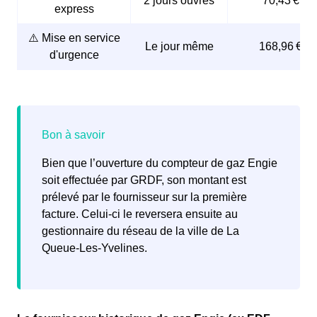
2 jours ouvrés
70,43 €
express
ainsi que la
date
souhaitée pour l’ouverture du
compteur de gaz.
⚠️ Mise en service
Le jour même
168,96 €
d'urgence
Engie ou le fournisseur choisi se chargera alors de
contacter GRDF pour
organiser la mise en service
du
compteur de gaz.
Bien que l’ouverture du compteur de gaz Engie
soit effectuée par GRDF, son montant est
prélevé par le fournisseur sur la première
facture. Celui-ci le reversera ensuite au
gestionnaire du réseau de la ville de La
Queue-Les-Yvelines.