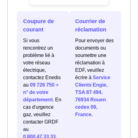
Coupure de
Courrier de
courant
réclamation
Si vous
Pour envoyer des
rencontrez un
documents ou
problème lié à
soumettre une
votre réseau
réclamation à
électrique,
EDF, veuillez
contactez Enedis
écrire à
Service
au
09 726 750 +
Clients Engie,
n° de votre
TSA 87 494,
département
. En
76934 Rouen
cas d'urgence
cedex 09,
gaz, veuillez
France
.
contacter GRDF
au
0.800.47.33.33
.