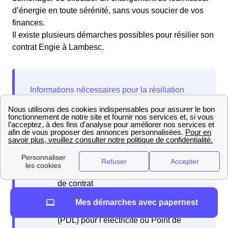
d’énergie en toute sérénité, sans vous soucier de vos
finances.
Il existe plusieurs démarches possibles pour résilier son
contrat Engie à Lambesc.
Avant de résilier votre contrat Engie à Lambesc
(13410), assurez-vous d'avoir les informations
suivantes :
Adresse et informations de contact du
titulaire du contrat
Numéro de client chez Engie ou numéro
de contrat
Numéro de votre compteur, également
Mes démarches avec papernest
connu sous le nom de Point de Livraison
(PDL) pour l’électricité ou Point de