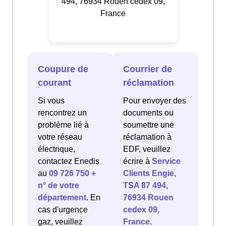
494, 76934 Rouen cedex 09,
France
Coupure de
Courrier de
courant
réclamation
Si vous
Pour envoyer des
rencontrez un
documents ou
problème lié à
soumettre une
votre réseau
réclamation à
électrique,
EDF, veuillez
contactez Enedis
écrire à
Service
au
09 726 750 +
Clients Engie,
n° de votre
TSA 87 494,
département
. En
76934 Rouen
cas d'urgence
cedex 09,
gaz, veuillez
France
.