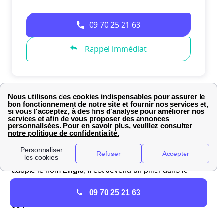
L'engagement d'Engie (ex EDF-GDF) dans la ville de
Laneuveville-Devant-Nancy
Le groupe Engie
, anciennement connu sous le nom de
GDF Suez
, étend son activité de distribution de gaz
naturel sur tout le territoire français. Ayant subi plusieurs
transformations, dont la plus récente en
2015
où il a
adopté le nom
Engie
, il est devenu un pilier dans le
domaine énergétique, avec une présence notable dans
09 70 25 21 63
la ville
de Laneuveville-Devant-Nancy
. Engie s'occupe
de :