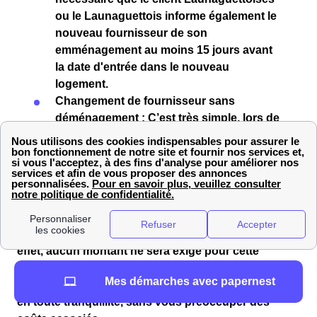
ou le Launaguettois
informe également le
nouveau fournisseur
de son
emménagement
au moins
15 jours
avant
la date d'entrée dans le nouveau
logement.
Changement de fournisseur sans
déménagement
: C’est très simple, lors de
la
souscription
avec le
nouveau
fournisseur
, ce dernier se chargera de
contacter l'ancien fournisseur
et de
procéder à la résiliation
pour vous !
Si vous êtes un particulier,
résilier votre contrat de
gaz
ou
d’électricité
ne vous coûtera
aucun frais
! En
effet, aucun montant ne sera exigé pour cette
démarche. Vous pouvez donc procéder à un
Mes démarches avec papernest
déménagement ou changer de fournisseur d’énergie
en toute tranquillité, sans vous préoccuper des