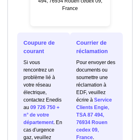
494, 76934 Rouen cedex 09,
France
Coupure de
Courrier de
courant
réclamation
Si vous
Pour envoyer des
rencontrez un
documents ou
problème lié à
soumettre une
votre réseau
réclamation à
électrique,
EDF, veuillez
contactez Enedis
écrire à
Service
au
09 726 750 +
Clients Engie,
n° de votre
TSA 87 494,
département
. En
76934 Rouen
cas d'urgence
cedex 09,
gaz, veuillez
France
.