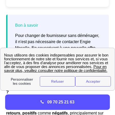
Pour changer de fournisseur sans déménager,
il n'est pas nécessaire de contacter Engie
Moselle. En souscrivant à une nouvelle offre,
votre futur fournisseur se chargera de la
résiliation de votre contrat Engie en cours.
Que penser d'Engie (ex EDF-GDF) à Lorry-Lès-Metz
?
Quels sont les avis sur Engie dans la ville
de Lorry-
09 70 25 21 63
Lès-Metz
? Parmi les Lorriots, Engie reçoit différents
retours
,
positifs
comme
négatifs
, principalement sur