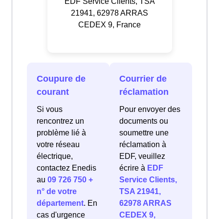
EDF Service Clients, TSA
21941, 62978 ARRAS
CEDEX 9, France
Coupure de
Courrier de
courant
réclamation
Si vous
Pour envoyer des
rencontrez un
documents ou
problème lié à
soumettre une
votre réseau
réclamation à
électrique,
EDF, veuillez
contactez Enedis
écrire à
EDF
au
09 726 750 +
Service Clients,
n° de votre
TSA 21941,
département
. En
62978 ARRAS
cas d'urgence
CEDEX 9,