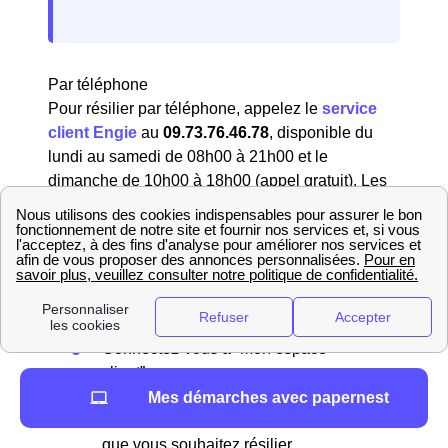
Par téléphone
Pour résilier par téléphone, appelez le
service
client Engie
au
09.73.76.46.78
, disponible du
lundi au samedi de 08h00 à 21h00 et le
dimanche de 10h00 à 18h00 (appel gratuit). Les
conseillers vous guideront dans le processus de
résiliation pour votre logement à Lyon 4 (69004).
En ligne
Vous avez également la possibilité de résilier en
ligne en vous rendant sur votre espace client sur
le site d'Engie. Voici les étapes à suivre :
Connectez-vous à “Mon espace
client”.
Rendez-vous dans la section dédiée à
Mes démarches avec papernest
vos abonnements et choisissez celui
que vous souhaitez résilier.