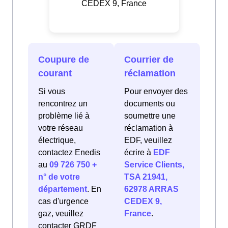
CEDEX 9, France
Coupure de
Courrier de
courant
réclamation
Si vous
Pour envoyer des
rencontrez un
documents ou
problème lié à
soumettre une
votre réseau
réclamation à
électrique,
EDF, veuillez
contactez Enedis
écrire à
EDF
au
09 726 750 +
Service Clients,
n° de votre
TSA 21941,
département
. En
62978 ARRAS
cas d'urgence
CEDEX 9,
gaz, veuillez
France
.
contacter GRDF