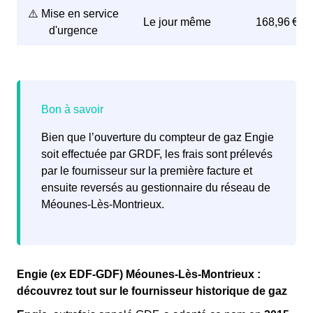
⚠️ Mise en service
(PCE) qui figure sur la facture
Le jour même
168,96 €
d'urgence
Il est recommandé aux Méounaises et aux Méounais de
réaliser cette formalité au moins
5 à 15 jours avant le
déménagement
, afin de s'assurer que le gaz sera
disponible dès l'arrivée dans le nouveau logement, et
pour éviter des frais d'intervention en urgence.
Bien que l’ouverture du compteur de gaz Engie
Lorsque le gaz n’a pas été coupé dans le logement, la
soit effectuée par GRDF, les frais sont prélevés
venue d’un technicien n’est pas nécessaire. Cependant,
par le fournisseur sur la première facture et
il faut être réactif pour prévenir le plus tôt possible son
ensuite reversés au gestionnaire du réseau de
fournisseur de son arrivée dans le logement et ainsi
Méounes-Lès-Montrieux.
éviter une coupure de gaz
ou de faire payer sa
consommation d’énergie à l’ancien locataire.
Engie (ex EDF-GDF) Méounes-Lès-Montrieux :
découvrez tout sur le fournisseur historique de gaz