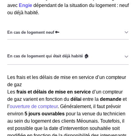
avec
Engie
dépendant de la situation du logement : neuf
ou déjà habité.
Dans le cadre d’un logement neuf, les Méounaises et
les Méounais doivent tout d’abord
raccorder
leur
logement au réseau de distribution d’électricité.
Il est nécessaire de
mettre le compteur de gaz à son
Il convient de contacter
GRDF
pour connecter sa maison
Les frais et les délais de mise en service d’un compteur
nom
par la souscription à un contrat d’énergie auprès
à Méounes-Lès-Montrieux au réseau de gaz naturel (gaz
de gaz
d’un fournisseur lorsque le client de Méounes-Lès-
de ville). Le délai de raccordement dépend de la
Les
frais et délais de mise en service
d’un compteur
Montrieux (83136) emménage dans un logement déjà
complexité des travaux
et de la
durée
nécessaire pour
de gaz varient en fonction du
délai
entre la
demande
et
occupé précédemment. Cette démarche est nécessaire
obtenir les autorisations administratives locales, pouvant
l’
ouverture de compteur
. Généralement, il faut prévoir
même si le gaz n'a pas été coupé. Cette
procédure
atteindre
2 mois
. Après le raccordement, si l'installation
environ
5 jours ouvrables
pour la venue du technicien
obligatoire
implique la
souscription
d'un
abonnement
intérieure est certifiée conforme au gaz, les clients
au sein du logement des clients Méounais. Toutefois, il
de gaz
afin de bénéficier de cette énergie.
Méounais peuvent demander à un technicien de GRDF
est possible que la date d'intervention souhaitée soit
de mettre en service le gaz en souscrivant un contrat
modifiée en fonction de la disponibilité des intervenants