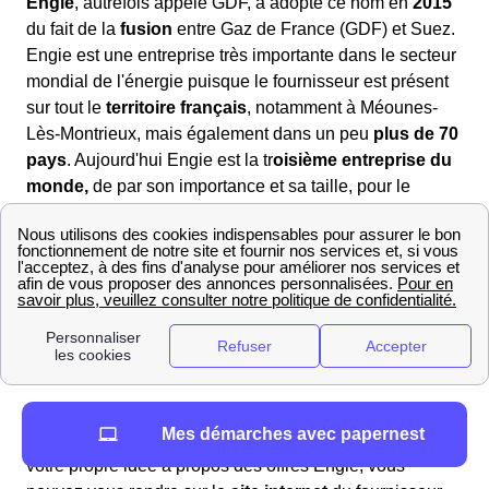
Engie
, autrefois appelé GDF, a adopté ce nom en
2015
du fait de la
fusion
entre Gaz de France (GDF) et Suez.
Engie est une entreprise très importante dans le secteur
mondial de l'énergie puisque le fournisseur est présent
sur tout le
territoire français
, notamment à Méounes-
Lès-Montrieux, mais également dans un peu
plus de 70
pays
. Aujourd'hui Engie est la tr
oisième entreprise du
monde,
de par son importance et sa taille, pour le
secteur de l'
énergie
, hormis les entreprises pétrolières.
Jusqu’en juin 2023, Engie était le
fournisseur
historique du Tarif Réglementé de Vente
(TRV) sur le
réseau GRDF. Avec l’abrogation de ces tarifs, la
Commission de Régulation de l’Énergie (CRE) a
introduit un nouveau
prix repère du gaz
.
Mes démarches avec papernest
Ainsi, si en tant que
le Méounais
vous voulez vous faire
votre propre idée à propos des offres Engie, vous