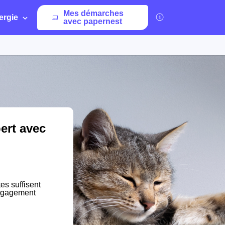
Mes démarches
ergie
avec papernest