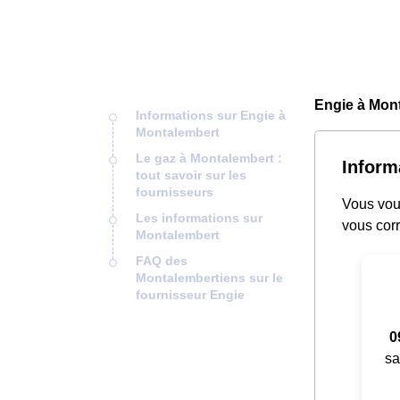
Engie à Mont
Informations sur Engie à
Montalembert
Le gaz à Montalembert :
Inform
tout savoir sur les
fournisseurs
Vous vous
Les informations sur
vous corr
Montalembert
FAQ des
Montalembertiens sur le
fournisseur Engie
0
sa