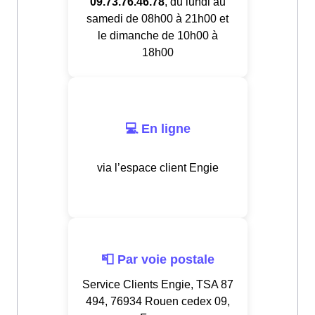
09.73.76.46.78
, du lundi au
samedi de 08h00 à 21h00 et
le dimanche de 10h00 à
18h00
💻 En ligne
via l’espace client Engie
📮 Par voie postale
Service Clients Engie, TSA 87
494, 76934 Rouen cedex 09,