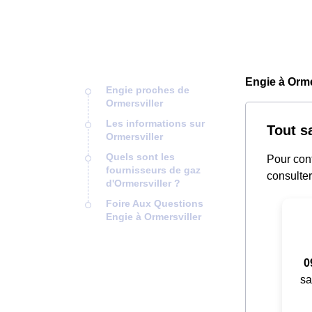
Engie à Orme
Engie proches de
Ormersviller
Les informations sur
Tout s
Ormersviller
Quels sont les
Pour cont
fournisseurs de gaz
consulter
d'Ormersviller ?
Foire Aux Questions
Engie à Ormersviller
0
sa