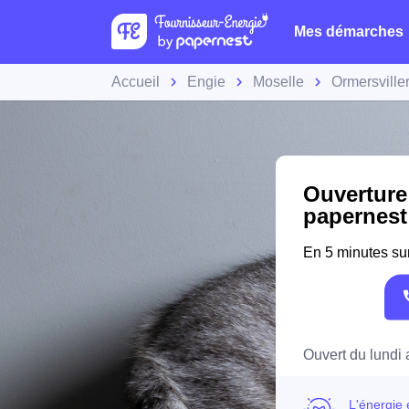
Mes démarches
Accueil
Engie
Moselle
Ormersville