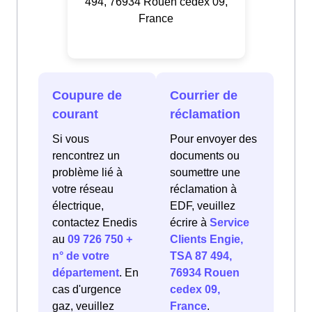
494, 76934 Rouen cedex 09,
France
Coupure de
Courrier de
courant
réclamation
Si vous
Pour envoyer des
rencontrez un
documents ou
problème lié à
soumettre une
votre réseau
réclamation à
électrique,
EDF, veuillez
contactez Enedis
écrire à
Service
au
09 726 750 +
Clients Engie,
n° de votre
TSA 87 494,
département
. En
76934 Rouen
cas d'urgence
cedex 09,
gaz, veuillez
France
.