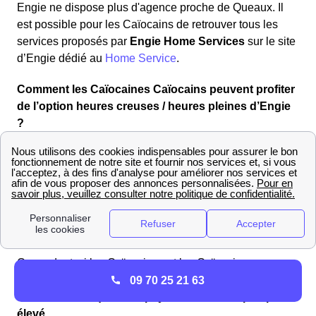
Engie ne dispose plus d'agence proche de Queaux. Il
est possible pour les Caïocains de retrouver tous les
services proposés par
Engie Home Services
sur le site
d’Engie dédié au
Home Service
.
Comment les Caïocaines Caïocains peuvent profiter
de l’option heures creuses / heures pleines d’Engie
?
Les
heures creuses Engie
à Queaux sont disponibles
dans l’offre Elec Référence Verte 1 an. Les habitants de
Queaux (86150) profitent ainsi d’un
tarif avantageux
du
kWh durant une période de la journée, généralement
située entre midi et 17h, ainsi que la nuit, de 20h à 8h, la
plupart du temps.
Cependant, si les Caïocaines et les Caïocains
consomment leur électricité durant les heures pleines,
09 70 25 21 63
ces derniers
risquent de payer le kWh à un prix plus
élevé.