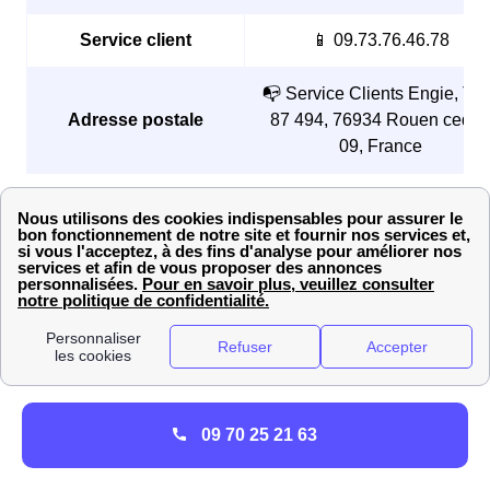
Service client
📱 09.73.76.46.78
📭 Service Clients Engie, TS
Adresse postale
87 494, 76934 Rouen cedex
09, France
Comment ouvrir son compteur de gaz avec Engie
(ex EDF-GDF) à Saint-Pierre-La-Cour?
Les démarches pour ouvrir un compteur de gaz
Engie
à
Saint-Pierre-La-Cour (53 410) dans le département
Mayenne varient en fonction du fait que le logement soit
neuf
ou déjà
habité
.
09 70 25 21 63
Dans le cas d’un
logement neuf
, les Pierrot et les