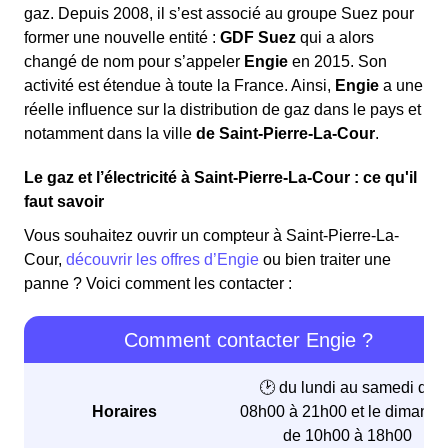
fournisseur
. Ce dernier peut demander la
gaz. Depuis 2008, il s’est associé au groupe Suez pour
réduction
ou la
suspension
de votre
former une nouvelle entité :
GDF Suez
qui a alors
approvisionnement si le paiement n'est pas effectué
changé de nom pour s’appeler
Engie
en 2015. Son
après plusieurs relances. Dans cette situation, il est
activité est étendue à toute la France. Ainsi,
Engie
a une
important de contacter directement le service client
réelle influence sur la distribution de gaz dans le pays et
de votre fournisseur pour obtenir des informations
notamment dans la ville
de Saint-Pierre-La-Cour
.
sur les démarches à suivre.
Le gaz et l’électricité à Saint-Pierre-La-Cour : ce qu'il
La coupure peut aussi résulter d'une
surcharge
faut savoir
électrique
, souvent causée par un trop grand
nombre d'appareils branchés en même temps ou
Vous souhaitez ouvrir un compteur à Saint-Pierre-La-
une prise défectueuse.
Cour,
découvrir les offres d’Engie
ou bien traiter une
panne ? Voici comment les contacter :
Comment contacter Engie ?
🕑 du lundi au samedi de
Horaires
08h00 à 21h00 et le dimanch
de 10h00 à 18h00