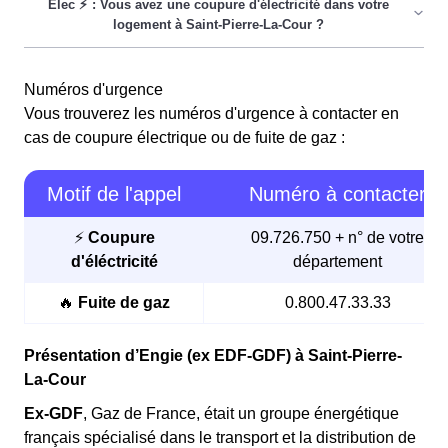
Une
coupure d'électricité
s'est produite dans votre
Numéros d'urgence
logement àà Saint-Pierre-La-Cour? Le processus pour
Vous trouverez les numéros d'urgence à contacter en
rétablir le courant variera en fonction de la source du
cas de coupure électrique ou de fuite de gaz :
problème, qu'il concerne votre logement, votre
immeuble, ou l'ensemble de la ville.
Motif de l'appel
Numéro à contacter
Pour commencer,
vérifiez votre compteur
si vous
faites face à une coupure. Si le compteur a disjoncté,
⚡
Coupure
09.726.750 + n° de votre
réenclenchez-le
pour rétablir l'électricité.
d'éléctricité
département
Si le problème continue, la coupure pourrait toucher
l'ensemble de votre immeuble ou même la totalité de la
🔥
Fuite de gaz
0.800.47.33.33
ville
de Saint-Pierre-La-Cour
. Dans ce cas, il est
conseillé d'
attendre environ vingt minutes
avant de
Présentation d’Engie (ex EDF-GDF) à Saint-Pierre-
contacter Enedis
.
La-Cour
Les coupures d'électricité peuvent être causées par
Ex-GDF
, Gaz de France, était un groupe énergétique
une
facture impayée auprès de votre
français spécialisé dans le transport et la distribution de