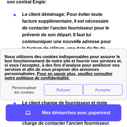
son contrat Engie:
Le client
déménage
: Pour éviter toute
facture supplémentaire
, il est nécessaire
de
contacter l’ancien fournisseur
pour le
prévenir de son départ. Il faut lui
communiquer une
nouvelle adresse
pour
la
facture de clôture
, une
date de fin de
contrat
, et si le client n’a pas de
Linky
ou
de
Gazpar
, la
dernière relève du compteur
avant le départ. Le client
Stophrinoises ou
le Stophrinois
doit également prévenir le
nouveau fournisseur
de son
emménagement
au plus tard
15 jours
avant l’arrivée dans la nouvelle habitation.
Le client change de fournisseur et reste
dans le même logement
: lors de la
Mes démarches avec papernest
souscription, le nouveau fournisseur se
charge de contacter l'ancien fournisseur