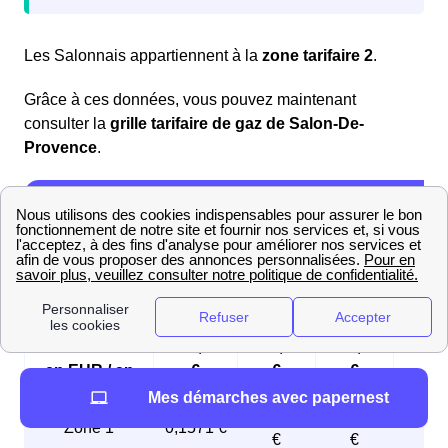
Les Salonnais appartiennent à la
zone tarifaire 2
.
Grâce à ces données, vous pouvez maintenant
consulter la
grille tarifaire de gaz de Salon-De-
Provence
.
Grille tarifaire de l'offre Gaz Adapt 1 an
d'Engie
Base
B0
B1
B2i
Abonnement
123,29
123,29
311,97
311,
en EUR / an
€
€
€
€
Mes démarches avec papernest
0,1597
0,1202
0,12
Zone 1
0,1571 €
€
€
€