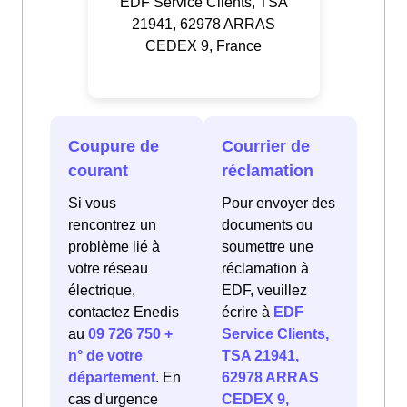
EDF Service Clients, TSA
21941, 62978 ARRAS
CEDEX 9, France
Coupure de
Courrier de
courant
réclamation
Si vous
Pour envoyer des
rencontrez un
documents ou
problème lié à
soumettre une
votre réseau
réclamation à
électrique,
EDF, veuillez
contactez Enedis
écrire à
EDF
au
09 726 750 +
Service Clients,
n° de votre
TSA 21941,
département
. En
62978 ARRAS
cas d'urgence
CEDEX 9,