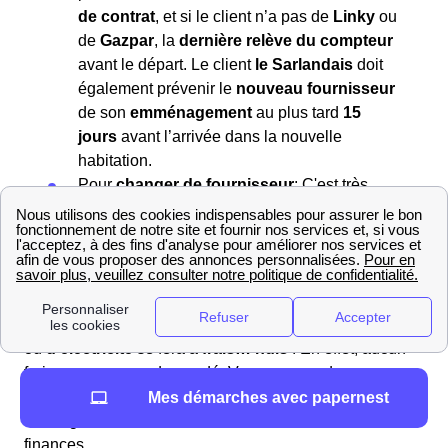
de contrat
, et si le client n’a pas de
Linky
ou
de
Gazpar
, la
dernière relève du compteur
avant le départ. Le client
le Sarlandais
doit
également prévenir le
nouveau fournisseur
de son
emménagement
au plus tard
15
jours
avant l’arrivée dans la nouvelle
habitation.
Pour
changer de fournisseur
: C'est très
simple : lors de la souscription, le nouveau
fournisseur se charge de contacter l'ancien
fournisseur et de gérer la résiliation pour
vous.
Si vous êtes un particulier,
résilier votre contrat de gaz
ou
d’électricité
se fera à
frais… nuls
! En effet, aucun
frais ne vous sera demandé. Vous pouvez donc
déménager ou effectuer un changement de fournisseur
Mes démarches avec papernest
d’énergie en toute sérénité, sans vous soucier de vos
finances.