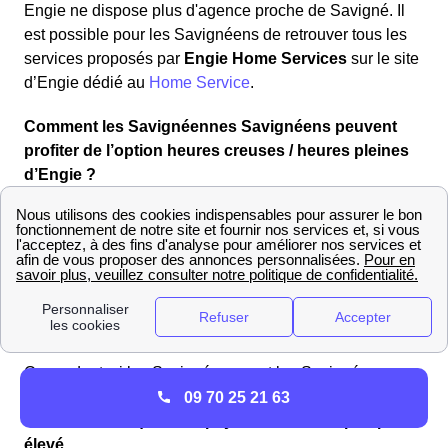
Engie ne dispose plus d'agence proche de Savigné. Il
est possible pour les Savignéens de retrouver tous les
services proposés par
Engie Home Services
sur le site
d’Engie dédié au
Home Service
.
Comment les Savignéennes Savignéens peuvent
profiter de l’option heures creuses / heures pleines
d’Engie ?
Les
heures creuses Engie
à Savigné sont disponibles
dans l’offre Elec Référence Verte 1 an. Les habitants de
Savigné (86400) profitent ainsi d’un
tarif avantageux
du
kWh durant une période de la journée, généralement
située entre midi et 17h, ainsi que la nuit, de 20h à 8h, la
plupart du temps.
Cependant, si les Savignéennes et les Savignéens
consomment leur électricité durant les heures pleines,
09 70 25 21 63
ces derniers
risquent de payer le kWh à un prix plus
élevé.