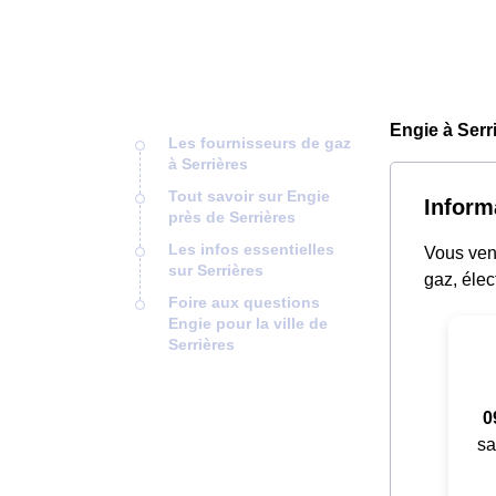
Engie à Serr
Les fournisseurs de gaz
à Serrières
Tout savoir sur Engie
Inform
près de Serrières
Les infos essentielles
Vous vene
sur Serrières
gaz, élec
Foire aux questions
Engie pour la ville de
Serrières
0
sa