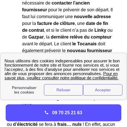
nécessaire de
contacter l’ancien
fournisseur
pour le prévenir de son départ. Il
faut lui communiquer une
nouvelle adresse
pour la
facture de clôture
, une
date de fin
de contrat
, et si le client n’a pas de
Linky
ou
de
Gazpar
, la
dernière relève du compteur
avant le départ. Le client
le Tocanais
doit
également prévenir le
nouveau fournisseur
de son
emménagement
au plus tard
15
jours
avant l’arrivée dans la nouvelle
habitation.
Pour
changer de fournisseur
: C'est très
simple : lors de la souscription, le nouveau
fournisseur se charge de contacter l'ancien
fournisseur et de gérer la résiliation pour
vous.
09 70 25 21 63
Si vous êtes un particulier,
résilier votre contrat de gaz
ou
d’électricité
se fera à
frais… nuls
! En effet, aucun