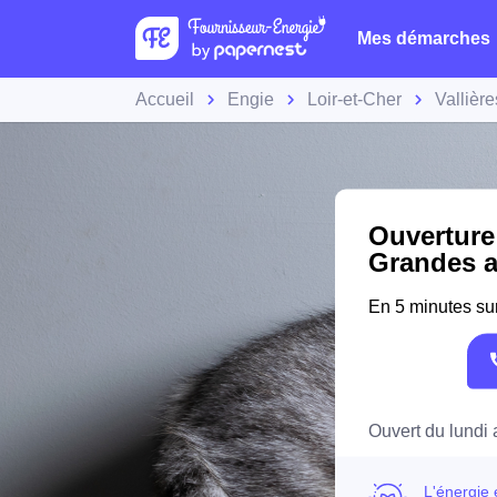
Mes démarches
Accueil
Engie
Loir-et-Cher
Vallièr