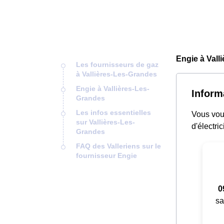
Engie à Vall
Les fournisseurs de gaz
à Vallières-Les-Grandes
Engie à Vallières-Les-
Inform
Grandes
Les infos essentielles
Vous vou
sur Vallières-Les-
d'électri
Grandes
FAQ des Valleriens sur le
fournisseur Engie
0
sa